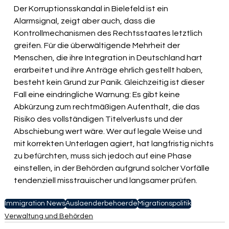
Der Korruptionsskandal in Bielefeld ist ein 
Alarmsignal, zeigt aber auch, dass die 
Kontrollmechanismen des Rechtsstaates letztlich 
greifen. Für die überwältigende Mehrheit der 
Menschen, die ihre Integration in Deutschland hart 
erarbeitet und ihre Anträge ehrlich gestellt haben, 
besteht kein Grund zur Panik. Gleichzeitig ist dieser 
Fall eine eindringliche Warnung: Es gibt keine 
Abkürzung zum rechtmäßigen Aufenthalt, die das 
Risiko des vollständigen Titelverlusts und der 
Abschiebung wert wäre. Wer auf legale Weise und 
mit korrekten Unterlagen agiert, hat langfristig nichts 
zu befürchten, muss sich jedoch auf eine Phase 
einstellen, in der Behörden aufgrund solcher Vorfälle 
tendenziell misstrauischer und langsamer prüfen.
Immigration News
Auslaenderbehoerde
Migrationspolitik
Verwaltung und Behörden