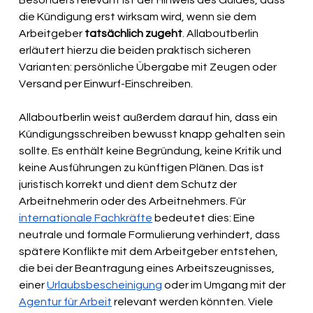
Besonders relevant ist der Hinweis des Guides, dass 
die Kündigung erst wirksam wird, wenn sie dem 
Arbeitgeber
 tatsächlich zugeht
. Allaboutberlin 
erläutert hierzu die beiden praktisch sicheren 
Varianten: persönliche Übergabe mit Zeugen oder 
Versand per Einwurf-Einschreiben. 
Allaboutberlin weist außerdem darauf hin, dass ein 
Kündigungsschreiben bewusst knapp gehalten sein 
sollte. Es enthält keine Begründung, keine Kritik und 
keine Ausführungen zu künftigen Plänen. Das ist 
juristisch korrekt und dient dem Schutz der 
Arbeitnehmerin oder des Arbeitnehmers. Für 
internationale Fachkräfte
 bedeutet dies: Eine 
neutrale und formale Formulierung verhindert, dass 
spätere Konflikte mit dem Arbeitgeber entstehen, 
die bei der Beantragung eines Arbeitszeugnisses, 
einer 
Urlaubsbescheinigung
 oder im Umgang mit der 
Agentur für Arbeit
 relevant werden könnten. Viele 