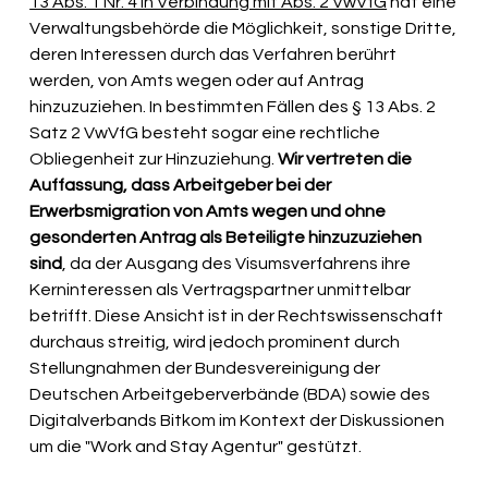
13 Abs. 1 Nr. 4 in Verbindung mit Abs. 2 VwVfG
 hat eine 
Verwaltungsbehörde die Möglichkeit, sonstige Dritte, 
deren Interessen durch das Verfahren berührt 
werden, von Amts wegen oder auf Antrag 
hinzuzuziehen. In bestimmten Fällen des § 13 Abs. 2 
Satz 2 VwVfG besteht sogar eine rechtliche 
Obliegenheit zur Hinzuziehung. 
Wir vertreten die 
Auffassung, dass Arbeitgeber bei der 
Erwerbsmigration von Amts wegen und ohne 
gesonderten Antrag als Beteiligte hinzuzuziehen 
sind
, da der Ausgang des Visumsverfahrens ihre 
Kerninteressen als Vertragspartner unmittelbar 
betrifft. Diese Ansicht ist in der Rechtswissenschaft 
durchaus streitig, wird jedoch prominent durch 
Stellungnahmen der Bundesvereinigung der 
Deutschen Arbeitgeberverbände (BDA) sowie des 
Digitalverbands Bitkom im Kontext der Diskussionen 
um die "Work and Stay Agentur" gestützt.