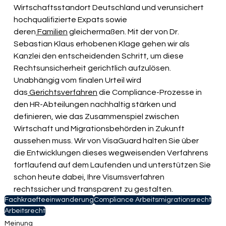
Wirtschaftsstandort Deutschland und verunsichert 
hochqualifizierte Expats sowie 
deren
 Familien
 gleichermaßen. Mit der von Dr. 
Sebastian Klaus erhobenen Klage gehen wir als 
Kanzlei den entscheidenden Schritt, um diese 
Rechtsunsicherheit gerichtlich aufzulösen. 
Unabhängig vom finalen Urteil wird 
das
 Gerichtsverfahren
 die Compliance-Prozesse in 
den HR-Abteilungen nachhaltig stärken und 
definieren, wie das Zusammenspiel zwischen 
Wirtschaft und Migrationsbehörden in Zukunft 
aussehen muss. Wir von VisaGuard halten Sie über 
die Entwicklungen dieses wegweisenden Verfahrens 
fortlaufend auf dem Laufenden und unterstützen Sie 
schon heute dabei, Ihre Visumsverfahren 
rechtssicher und transparent zu gestalten.
Fachkraefteeinwanderung
Compliance Arbeitsmigrationsrecht
Arbeitsrecht
Meinung