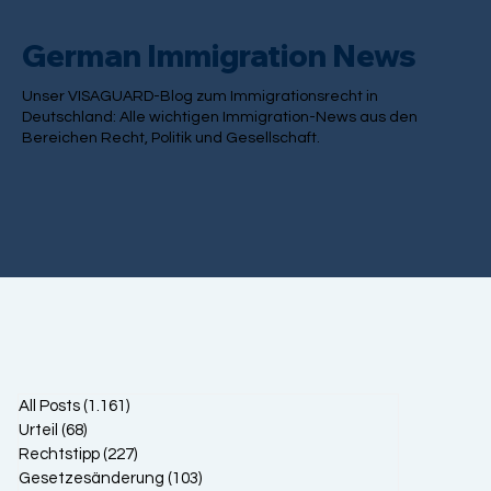
German Immigration News
Unser VISAGUARD-Blog zum Immigrationsrecht in
Deutschland: Alle wichtigen Immigration-News aus den
Bereichen Recht, Politik und Gesellschaft.
All Posts
(1.161)
1.161 Beiträge
Urteil
(68)
68 Beiträge
Rechtstipp
(227)
227 Beiträge
Gesetzesänderung
(103)
103 Beiträge