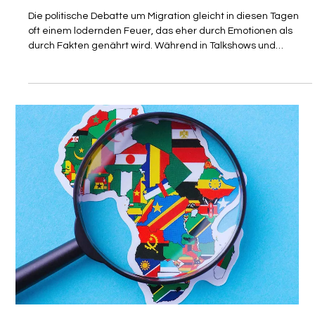
Isabelle Manoli
3. Apr.
3 Min. Lesezeit
MEINUNG
Migrationsforschung: Landesbeirat
für Integration gibt Wegweiser für
Migrationspolitik in Baden-
Württemberg