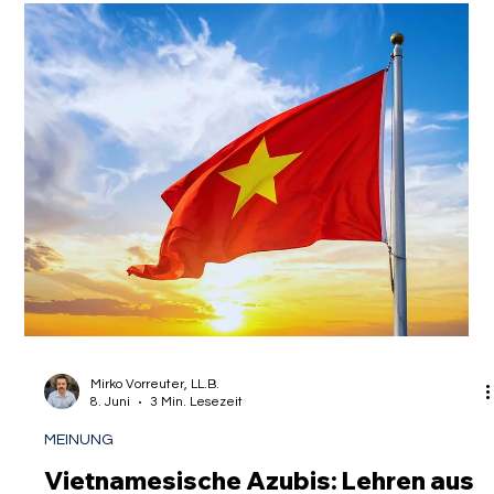
türkische Migration von Dr. Martin
Manzel
Die Dynamik der globalen Migration hat sich in den letzten
Jahren grundlegend verändert. Während früher oft der reine
Ortswechsel im Vordergrund stand, bewegen sich
hochqualifizierte Fachkräfte, Akademiker, Expats und
Diplomaten heute in einem hochkomplexen rechtlichen und
kulturellen Gefüge. Wer als Unternehmen im Rahmen des
International Recruiting Spitzenkräfte aus dem Ausland – und
insbesondere aus wirtschaftlich sowie historisch eng
verflochtenen Staaten wie der Türkei –