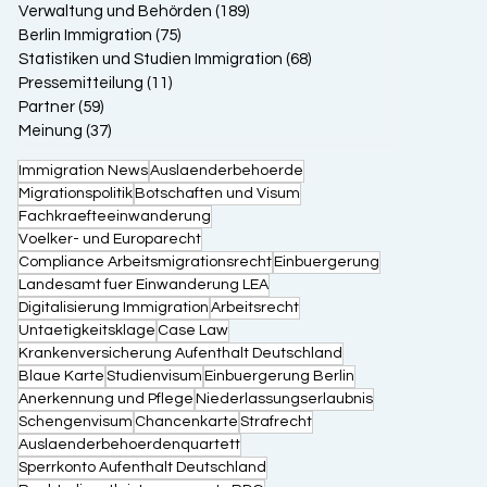
Verwaltung und Behörden
(189)
189 Beiträge
Berlin Immigration
(75)
75 Beiträge
Statistiken und Studien Immigration
(68)
68 Beiträge
Pressemitteilung
(11)
11 Beiträge
Partner
(59)
59 Beiträge
Meinung
(37)
37 Beiträge
Immigration News
Auslaenderbehoerde
Migrationspolitik
Botschaften und Visum
Fachkraefteeinwanderung
Voelker- und Europarecht
Compliance Arbeitsmigrationsrecht
Einbuergerung
Landesamt fuer Einwanderung LEA
Digitalisierung Immigration
Arbeitsrecht
Untaetigkeitsklage
Case Law
Krankenversicherung Aufenthalt Deutschland
Blaue Karte
Studienvisum
Einbuergerung Berlin
Anerkennung und Pflege
Niederlassungserlaubnis
Schengenvisum
Chancenkarte
Strafrecht
Auslaenderbehoerdenquartett
Sperrkonto Aufenthalt Deutschland