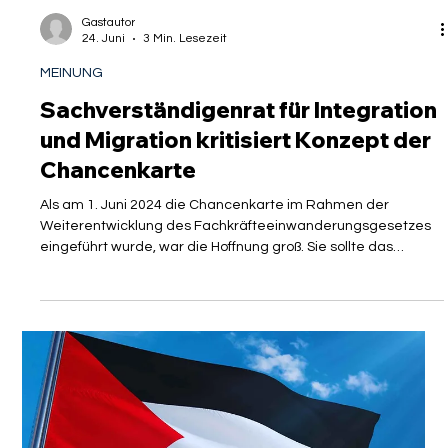
Gastautor
24. Juni
3 Min. Lesezeit
MEINUNG
Sachverständigenrat für Integration
und Migration kritisiert Konzept der
Chancenkarte
Als am 1. Juni 2024 die Chancenkarte im Rahmen der
Weiterentwicklung des Fachkräfteeinwanderungsgesetzes
eingeführt wurde, war die Hoffnung groß. Sie sollte das
entscheidende Instrument werden, um den chronischen
Fachkräftemangel in Deutschland effektiv zu bekämpfen und
qualifizierten Talenten den Weg in den deutschen