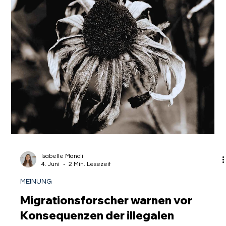
strengere Prüfung der
Sprachkenntnisse im
Visumverfahren
Die Ambitionen sind groß, die Koffer gepackt und der Blick ist
fest auf eine erfolgreiche Zukunft im Herzen Europas
gerichtet. Für viele exzellent ausgebildete akademische
Fachkräfte, Young Professionals und Studierende aus aller
Welt gilt Deutschland nach wie vor als eines der attraktivsten
Zielländer für die persönliche und berufliche
Weiterentwicklung. Die Bundesregierung hat diesen Trend
erkannt und das Bildungs- und Erwerbsmigrationsrecht in
den vergangenen Jahren mehrfa