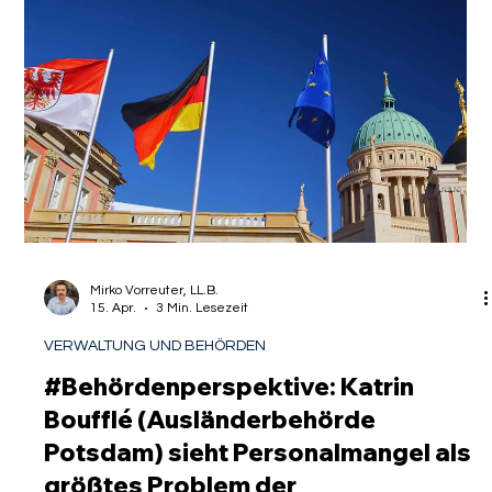
Isabelle Manoli
17. Apr.
4 Min. Lesezeit
MEINUNG
Einbürgerung erst wieder nach acht
Jahren? AfD fordert Rückwärtsgang
im Einbürgerungsrecht
UPDATE: Der Bundestag hat den Antrag der AfD zur
Verlängerung der Einbürgerungszeit mittlerweile abgelehnt.
Stellen Sie sich vor, Sie haben Jahre Ihres Lebens in
Deutschland verbracht. Sie haben die Sprache gelernt, hart
gearbeitet, Steuern gezahlt und sich ein Leben aufgebaut.
Die Reform des Staatsangehörigkeitsrechts im Jahr 2024 ,
die die Mindestaufenthaltsdauer auf fünf Jahre verkürzte, war
für Sie ein Lichtblick – ein Versprechen auf volle politische
Teilhabe und endgü