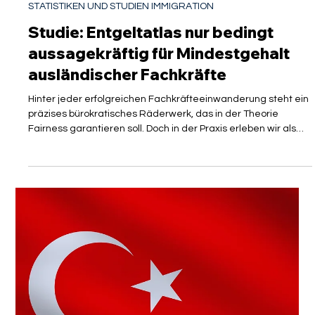
Isabelle Manoli
10. Juni
3 Min. Lesezeit
STATISTIKEN UND STUDIEN IMMIGRATION
Studie: Entgeltatlas nur bedingt
aussagekräftig für Mindestgehalt
ausländischer Fachkräfte
Hinter jeder erfolgreichen Fachkräfteeinwanderung steht ein
präzises bürokratisches Räderwerk, das in der Theorie
Fairness garantieren soll. Doch in der Praxis erleben wir als
Kanzlei immer wieder, dass hochqualifizierte Talente aus
Drittstaaten und ambitionierte mittelständische Betriebe
gegen eine unsichtbare Mauer laufen: die Entgeltprüfung