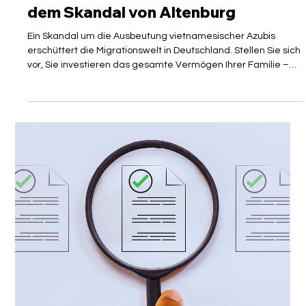
Mirko Vorreuter, LL.B.
8. Juni
3 Min. Lesezeit
MEINUNG
Vietnamesische Azubis: Lehren aus
dem Skandal von Altenburg
Ein Skandal um die Ausbeutung vietnamesischer Azubis
erschüttert die Migrationswelt in Deutschland. Stellen Sie sich
vor, Sie investieren das gesamte Vermögen Ihrer Familie –
umgerechnet über 30 Monatsgehälter –, um in einem
fremden Land am anderen Ende der Welt eine Zukunft
aufzubauen. Sie kommen mit der Hoffnung, das deutsche
Pflegesystem zu stützen und Ihren Eltern im Alter ein
würdevolles Leben zu ermöglichen. Doch statt der