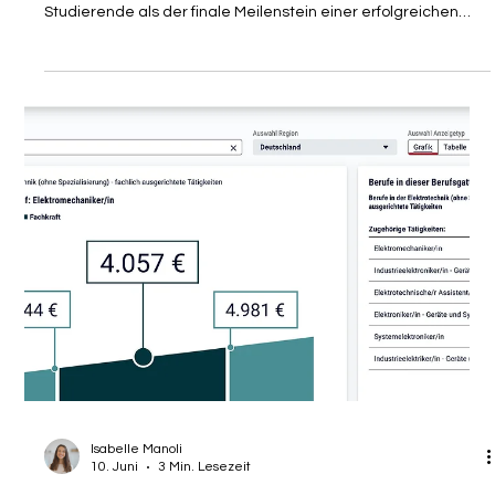
Hamas-Unterstützung: Wann die
Einbürgerung nachträglich
zurückgenommen werden kann
Die Verleihung der deutschen Staatsbürgerschaft gilt für viele
hochqualifizierte Fachkräfte, Expats und internationale
Studierende als der finale Meilenstein einer erfolgreichen
Integration. Sie verspricht dauerhafte Rechtssicherheit,
uneingeschränkte Reisefreiheit und die endgültige
Gleichstellung im privaten wie beruflichen Leben.
Personalabteilungen (HR-Teams) schätzen diesen Schritt bei
ihren ausländischen Talenten ebenfalls, da er die langfristige
Mitarbeiterbindung im R