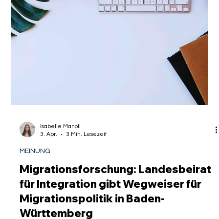
Gastautor
12. Apr.
3 Min. Lesezeit
MEINUNG
Erfolg durch Rechtsbruch: 50 %
weniger illegale Einreisen durch
rechtswidrige Schengen-Kontrollen
Es ist ein nebliger Morgen an der deutsch-polnischen Grenze,
doch die Stille trügt. Wo früher der freie Waren- und
Personenverkehr des Schengen-Raums pulsierte, stehen
heute wieder Beamte der Bundespolizei, leuchten in
Transporter und kontrollieren Pässe. Die politische Debatte
um diese Maßnahmen ist hitziger denn je, befeuert durch die
jüngsten Zahlen der Bundespolizeistatistik für das Jahr 2025 .
Auf den ersten Blick scheinen die Hardliner in Berlin
Schützenhilfe zu erhalt