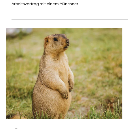
Es ist ein Szenario, das viele hochqualifizierte Fachkräfte aus
den USA, Kanada oder Großbritannien nur zu gut kennen: Der
Arbeitsvertrag mit einem Münchner
Technologieunternehmen ist unterschrieben, die Koffer sind
gepackt, und die Vorfreude auf den neuen Lebensabschnitt in
Bayern ist groß. Doch kaum in Deutschland angekommen,
prallt der Optimismus auf die Realität der deutschen
Bürokratie. Monatelange Wartezeiten auf Rückmeldungen
der Ausländerbehörde, unbeantwortete E-Mail