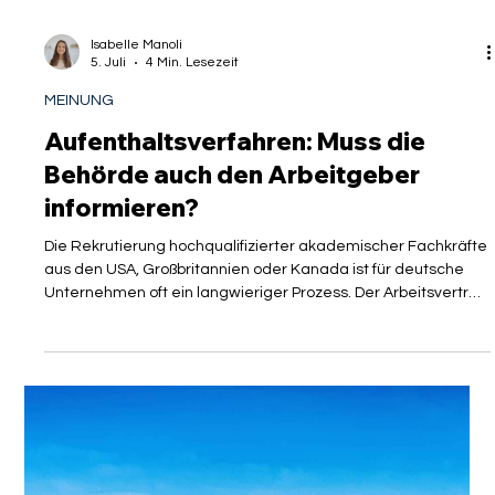
Isabelle Manoli
5. Juli
4 Min. Lesezeit
MEINUNG
Aufenthaltsverfahren: Muss die
Behörde auch den Arbeitgeber
informieren?
Die Rekrutierung hochqualifizierter akademischer Fachkräfte
aus den USA, Großbritannien oder Kanada ist für deutsche
Unternehmen oft ein langwieriger Prozess. Der Arbeitsvertrag
ist unterschrieben, die HR-Abteilung hat alles vorbereitet,
doch dann verschwindet das Visumsverfahren des künftigen
Top-Mitarbeiters in den Mühlen der Bürokratie. Wochenlang
herrscht Funkstille. Für Arbeitgeber bleibt das
migrationsrechtliche Verfahren eine absolute Blackbox. Sie
wissen weder, ob Dok