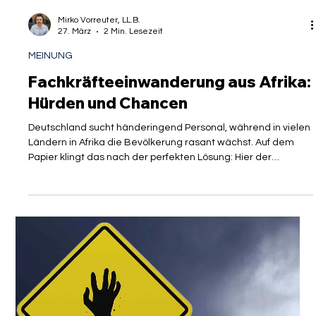
Die politische Debatte um Migration gleicht in diesen Tagen
oft einem lodernden Feuer, das eher durch Emotionen als
durch Fakten genährt wird. Während in Talkshows und
sozialen Medien über Obergrenzen und Abschottung
gestritten wird, vollzieht sich in den Beratungszimmern der
Experten eine weitaus leisere, aber fundamental wichtigere
Diskussion. Es geht um die Frage, ob wir bereit sind,
jahrelange Fortschritte der Vernunft gegen kurzfristige
rhetorische Geländegewinne einzuta