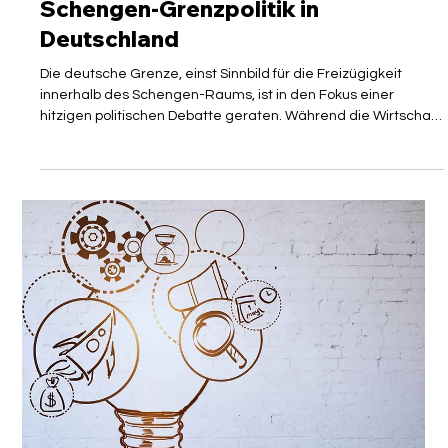
Isabelle Manoli
4. Juni
2 Min. Lesezeit
MEINUNG
Migrationsforscher warnen vor
Konsequenzen der illegalen
Schengen-Grenzpolitik in
Deutschland
Die deutsche Grenze, einst Sinnbild für die Freizügigkeit
innerhalb des Schengen-Raums, ist in den Fokus einer
hitzigen politischen Debatte geraten. Während die Wirtschaft
händeringend nach Fachkräften sucht und die Global Mobility