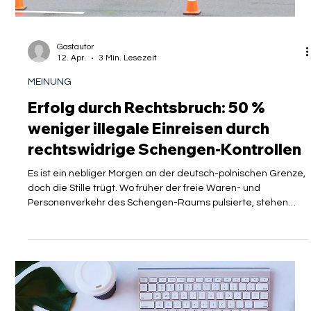
In der Serie “Perspektive der Ausländerbehörde (
#Behördenperspektive )” lassen wir die Ausländerbehörde zu
Wort kommen. Denn oftmals herrscht im Migrationsrecht die
Auffassung, dass Behörden rechtswidrig und fehlerhaft
handeln aufgrund von persönlichen Motiven, rassistischen
Vorurteilen oder schlecht wegen Willkür. In der Praxis
kommen diese Fälle zwar durchaus vor, allerdings wird dabei
oft übersehen, dass dies kein Strukturproblem sein muss und
mit welchen Herausforderunge