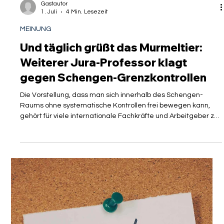
Gastautor
1. Juli
4 Min. Lesezeit
MEINUNG
Und täglich grüßt das Murmeltier:
Weiterer Jura-Professor klagt
gegen Schengen-Grenzkontrollen
Die Vorstellung, dass man sich innerhalb des Schengen-
Raums ohne systematische Kontrollen frei bewegen kann,
gehört für viele internationale Fachkräfte und Arbeitgeber zu
den größten Standortvorteilen Europas. Doch wer in diesen
Tagen die deutsche Grenze überquert, erlebt oft ein böses
Erwachen. Trotz klarer europarechtlicher Vorgaben und
zahlreicher verlorener Gerichtsverfahren hält das
Bundesinnenministerium unter Alexander Dobrindt (CSU)
vehement an den flächendeckenden...