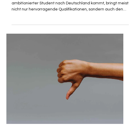
Bedingungen in
Studienaufenthaltstitel (§ 16b) in
den meisten Fällen rechtswidrig
Wer als hochqualifizierte akademische Fachkraft, Expat oder
ambitionierter Student nach Deutschland kommt, bringt meist
nicht nur hervorragende Qualifikationen, sondern auch den
Wunsch nach Planungssicherheit mit. Für Arbeitgeber, Human
Resource Abteilungen und internationale Talente aus
Ländern wie den USA, Großbritannien und Kanada ist ein
reibungsloser Ablauf im Bereich Corporate Immigration und
Global Mobility der Schlüssel zum Erfolg. Doch die Realität in
den deutschen A