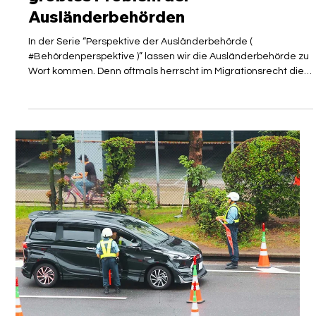
Mirko Vorreuter, LL.B.
15. Apr.
3 Min. Lesezeit
VERWALTUNG UND BEHÖRDEN
#Behördenperspektive: Katrin
Boufflé (Ausländerbehörde
Potsdam) sieht Personalmangel als
größtes Problem der
Ausländerbehörden