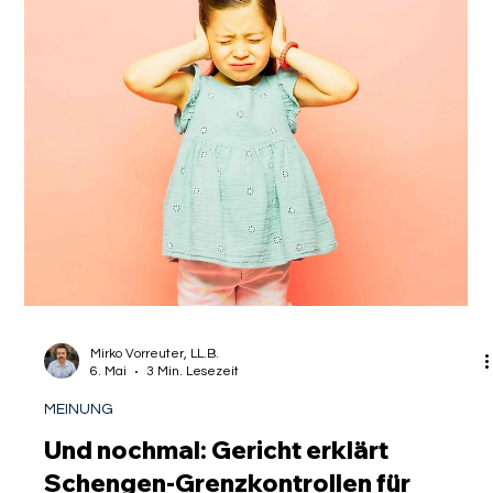
MEINUNG
Localyze-Gründerin gibt wertvolle
Einblicke zur Skalierung eines HR-
Tech Scale-Up im Bereich Global
Mobility
Die Welt der Global Mobility gleicht oft einem komplexen
Labyrinth aus Paragraphen, Fristen und bürokratischen
Hürden. Wer als Unternehmen heute die besten Talente
weltweit rekrutieren möchte, steht vor der gewaltigen
Aufgabe, nicht nur die passende Fachkraft zu finden, sondern
diese auch rechtssicher nach Deutschland oder in andere
Märkte zu bringen. Inmitten dieser Dynamik hat das
Hamburger Startup Localyze über Jahre hinweg versucht,
den Prozess der Mitarbeiterentsendung u