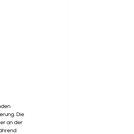
nden 
rung. Die 
er an der 
während 