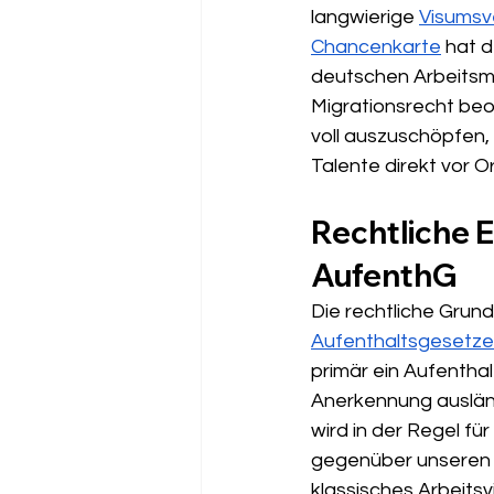
langwierige 
Visumsv
Chancenkarte
 hat 
deutschen Arbeitsma
Migrationsrecht beo
voll auszuschöpfen, 
Talente direkt vor O
Rechtliche 
AufenthG
Die rechtliche Grund
Aufenthaltsgesetze
primär ein Aufenthalt
Anerkennung ausländi
wird in der Regel fü
gegenüber unseren M
klassisches Arbeitsv