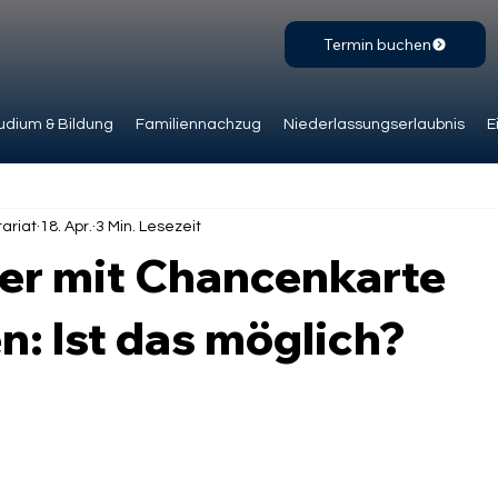
Termin buchen
udium & Bildung
Familiennachzug
Niederlassungserlaubnis
E
ariat
18. Apr.
3 Min. Lesezeit
er mit Chancenkarte
en: Ist das möglich?