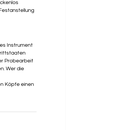
ückenlos 
Festanstellung 
hes Instrument 
ittstaaten 
er Probearbeit 
n. Wer die 
 
n Köpfe einen 