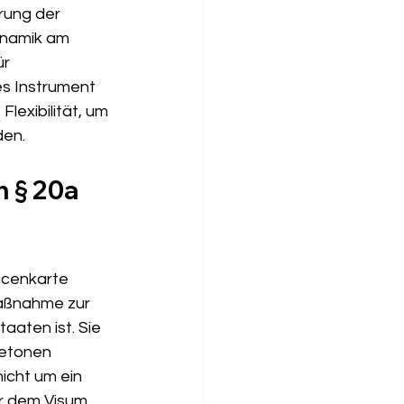
rung der 
ynamik am 
r 
es Instrument 
lexibilität, um 
den.
 § 20a 
ncenkarte 
aßnahme zur 
aaten ist. Sie 
betonen 
icht um ein 
r dem Visum 