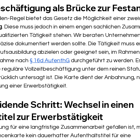
schäftigung als Brücke zur Festa
n-Regel bietet das Gesetz die Möglichkeit einer zwe
g
. Diese muss jedoch in einem engen sachlichen Zusa
alifizierten Tätigkeit stehen. Wir beraten Unternehme
äzise dokumentiert werden sollte. Die Tätigkeit muss 
erufsausbildung abzielen oder geeignet sein, im Rahmen 
ahme nach 
§ 16d AufenthG
 durchgeführt zu werden. Es 
 reguläre Vollzeitbeschäftigung unter dem reinen Statu
rücklich untersagt ist. Die Karte dient der Anbahnung, n
g einer Erwerbstätigkeit.
dende Schritt: Wechsel in einen 
itel zur Erwerbstätigkeit
ng für eine langfristige Zusammenarbeit gefallen ist, 
enkarte kein dauerhafter Aufenthaltstitel für eine 