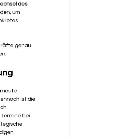
echsel des 
rden, um 
nkretes 
 
kräfte genau 
en.
nung
erneute 
ennoch ist die 
ich 
 Termine bei 
ategische 
digen 