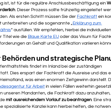
g ist, ist für die reguläre Anschlussbeschäftigung ein 
W
rderlich
. Dieser Prozess sollte frühzeitig eingeleitet we
en. Als ersten Schritt müssen Sie der 
Fachkraft
 ein ko
 unterbreiten und die sogenannte „
Erklärung zum 
ältnis
“ ausfüllen. Wir empfehlen, hierbei die individuellen
Titel wie die 
Blaue Karte EU
 oder das Visum für Fach
forderungen an Gehalt und Qualifikation variieren könn
er Behörden und strategische Pla
nthaltstitels findet im Inland bei der zuständigen 
statt. Dies erspart der Fachkraft die Ausreise und das 
 Heimatland, was einen enormen Zeitgewinn darstellt. D
desagentur für Arbeit
 in vielen Fällen weiterhin gesetzl
aten unseren Mandanten, die Fachkraft dazu anzuhalten,
de 
mit ausreichendem Vorlauf zu beantragen
. Eine str
e spezialisierte Kanzlei kann hierbei helfen, die notwen