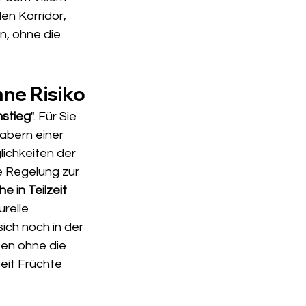
en Korridor, 
n, ohne die 
hne Risiko
nstieg
". Für Sie 
habern einer 
ichkeiten der 
e Regelung zur 
 in Teilzeit 
relle 
ich noch in der 
ten ohne die 
eit Früchte 