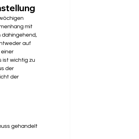
nstellung
iwöchigen 
mmenhang mit 
n dahingehend, 
entweder auf 
einer 
ist wichtig zu 
s der 
icht der 
muss gehandelt 