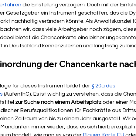
erfahren
 die Einstellung verzögern. Doch mit der Einfüh
der Gesetzgeber ein Instrument geschaffen, das die D
rkt nachhaltig verändern könnte. Als Anwaltskanzlei fü
bachten wir, dass viele Arbeitgeber noch zögern, dies
dabei bietet die Chancenkarte eine bisher ungekannte F
rt in Deutschland kennenzulernen und langfristig zu bin
Einordnung der Chancenkarte nach
lage für dieses Instrument bildet der 
§ 20a des 
s
 (AufenthG). Es ist wichtig zu verstehen, dass die Cha
stitel 
zur Suche nach einem Arbeitsplatz 
oder einer M
scher Berufsqualifikationen für Fachkräfte aus Drittst
r einen Zeitraum von bis zu einem Jahr ausgestellt. Wir 
andanten immer wieder, dass es sich hierbei explizit n
isum handelt, wie man es von der 
Blauen Karte EU
 ode