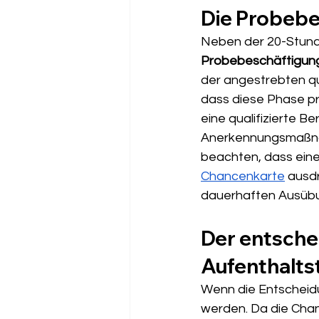
Die Probebe
Neben der 20-Stunde
Probebeschäftigun
der angestrebten qu
dass diese Phase pr
eine qualifizierte B
Anerkennungsmaßn
beachten, dass eine
Chancenkarte
 ausd
dauerhaften Ausübun
Der entschei
Aufenthaltst
Wenn die Entscheidu
werden. Da die Chanc