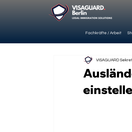
Fachkräfte / Arbeit
St
VISAGUARD Sekret
Ausländ
einstell