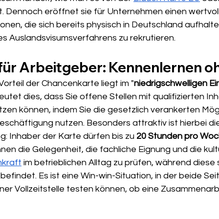
t. Dennoch eröffnet sie für Unternehmen einen wertvoll
sonen, die sich bereits physisch in Deutschland aufhalte
es Auslandsvisumsverfahrens zu rekrutieren.
 für Arbeitgeber: Kennenlernen o
orteil der Chancenkarte liegt im "
niedrigschwelligen Ei
eutet dies, dass Sie offene Stellen mit qualifizierten In
en können, indem Sie die gesetzlich verankerten Mögl
chäftigung nutzen. Besonders attraktiv ist hierbei di
 Inhaber der Karte dürfen bis zu 
20 Stunden pro Woche
hnen die Gelegenheit, die fachliche Eignung und die kultu
kraft
 im betrieblichen Alltag zu prüfen, während diese s
efindet. Es ist eine Win-win-Situation, in der beide Sei
iner Vollzeitstelle testen können, ob eine Zusammenarb