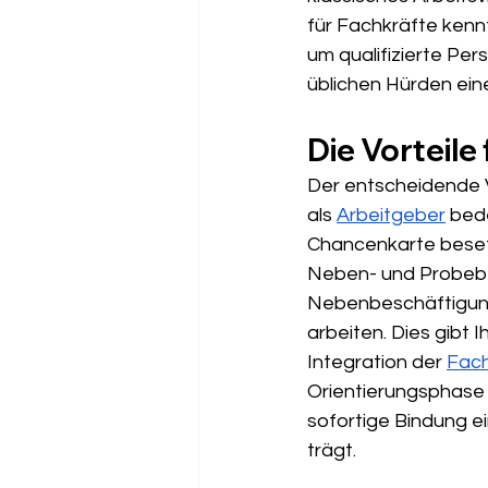
für Fachkräfte kenn
um qualifizierte Per
üblichen Hürden ein
Die Vorteile
Der entscheidende V
als 
Arbeitgeber
 bed
Chancenkarte besetz
Neben- und Probebes
Nebenbeschäftigung:
arbeiten. Dies gibt I
Integration der 
Fach
Orientierungsphase b
sofortige Bindung e
trägt.