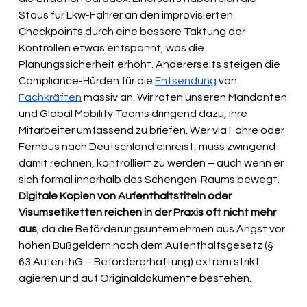
Staus für Lkw-Fahrer an den improvisierten 
Checkpoints durch eine bessere Taktung der 
Kontrollen etwas entspannt, was die 
Planungssicherheit erhöht. Andererseits steigen die 
Compliance-Hürden für die 
Entsendung
 von 
Fachkräften
 massiv an. Wir raten unseren Mandanten 
und Global Mobility Teams dringend dazu, ihre 
Mitarbeiter umfassend zu briefen. Wer via Fähre oder 
Fernbus nach Deutschland einreist, muss zwingend 
damit rechnen, kontrolliert zu werden – auch wenn er 
sich formal innerhalb des Schengen-Raums bewegt. 
Digitale Kopien von Aufenthaltstiteln oder 
Visumsetiketten reichen in der Praxis oft nicht mehr 
aus
, da die Beförderungsunternehmen aus Angst vor 
hohen Bußgeldern nach dem Aufenthaltsgesetz (§ 
63 AufenthG – Befördererhaftung) extrem strikt 
agieren und auf Originaldokumente bestehen.