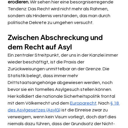
erodieren.
 Wir sehen hier eine besorgniserregende 
Tendenz: Das Recht wird nicht mehr als Rahmen, 
sondern als Hindernis verstanden, das man durch 
politische Dekrete zu umgehen versucht.
Zwischen Abschreckung und 
dem Recht auf Asyl
Ein zentraler Streitpunkt, der uns in der Kanzlei immer 
wieder beschäftigt, ist die Praxis der 
Zurückweisungen unmittelbar an der Grenze. Die 
Statistik belegt, dass immer mehr 
Drittstaatsangehörige abgewiesen werden, noch 
bevor sie ein formelles Asylgesuch stellen können. 
Hier kollidiert die nationale Sicherheitspolitik frontal 
mit dem Völkerrecht und dem 
Europarecht
. Nach 
§ 18 
des Asylgesetzes (AsylG)
 ist die Einreise zwar zu 
verweigern, wenn kein Visum vorliegt, doch darf dies 
niemals dazu führen, dass der Grundsatz der Nicht-