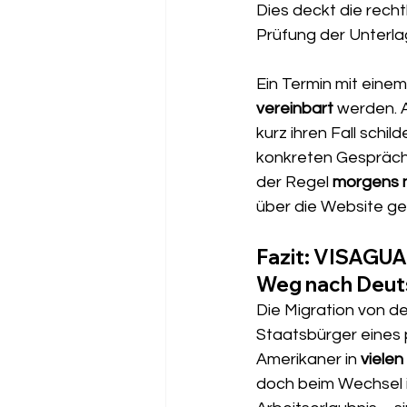
Dies deckt die recht
Prüfung der Unterla
Ein Termin mit ein
vereinbart
 werden. 
kurz ihren Fall schi
konkreten Gesprächs
der Regel 
morgens 
über die Website ge
Fazit: VISAGUAR
Weg nach Deut
Die Migration von de
Staatsbürger eines 
Amerikaner in 
vielen
doch beim Wechsel i