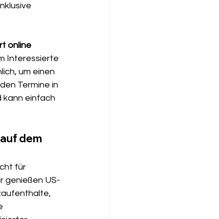
nklusive 
t online 
em Interessierte 
lich, um einen 
den Termine in 
d kann einfach 
 auf dem 
ht für 
ar genießen US-
zaufenthalte, 
e 