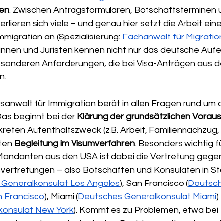
den
. Zwischen Antragsformularen, Botschaftsterminen 
rlieren sich viele – und genau hier setzt die Arbeit ei
migration an (Spezialisierung: 
Fachanwalt für Migratio
stinnen und Juristen kennen nicht nur das deutsche Auf
esonderen Anforderungen, die bei Visa-Anträgen aus 
n.
anwalt für Immigration berät in allen Fragen rund um d
as beginnt bei der 
Klärung der grundsätzlichen Vorau
reten Aufenthaltszweck (z.B. Arbeit, Familiennachzug, 
ten 
Begleitung im Visumverfahren
. Besonders wichtig fü
andanten aus den USA ist dabei die Vertretung gege
ertretungen – also Botschaften und Konsulaten in St
Generalkonsulat Los Angeles
), San Francisco (
Deutsch
n Francisco
), Miami (
Deutsches Generalkonsulat Miami
)
konsulat New York
). Kommt es zu Problemen, etwa bei 