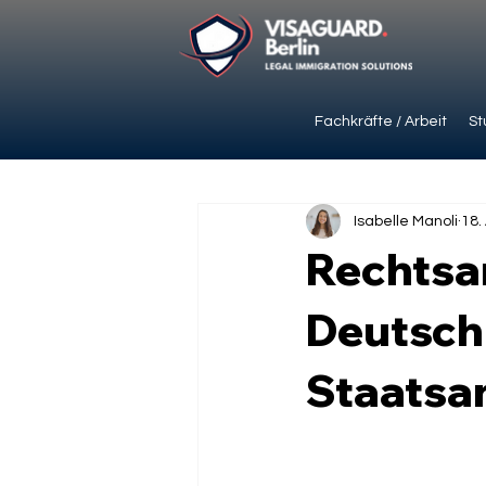
Fachkräfte / Arbeit
St
Isabelle Manoli
18.
Rechtsa
Deutsch
Staatsa