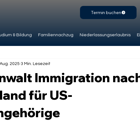
Termin buchen
udium & Bildung
Familiennachzug
Niederlassungserlaubnis
E
 Aug. 2025
3 Min. Lesezeit
nwalt Immigration nac
land für US-
ngehörige