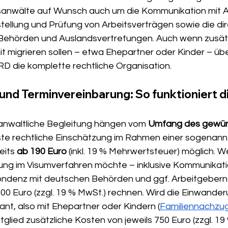
wälte auf Wunsch auch um die Kommunikation mit Ar
tellung und Prüfung von Arbeitsverträgen sowie die dir
Behörden und Auslandsvertretungen. Auch wenn zusätz
mit migrieren sollen – etwa Ehepartner oder Kinder – ü
 die komplette rechtliche Organisation.
und Terminvereinbarung: So funktioniert di
 anwaltliche Begleitung hängen vom 
Umfang des gewün
rste rechtliche Einschätzung im Rahmen einer sogenann
eits 
ab 190 Euro
 (inkl. 19 % Mehrwertsteuer) möglich. W
tung im Visumverfahren möchte – inklusive Kommunikatio
ondenz mit deutschen Behörden und ggf. Arbeitgebern 
00 Euro (zzgl. 19 % MwSt.) rechnen. Wird die Einwander
ant, also mit Ehepartner oder Kindern (
Familiennachzu
glied zusätzliche Kosten von jeweils 750 Euro (zzgl. 19 