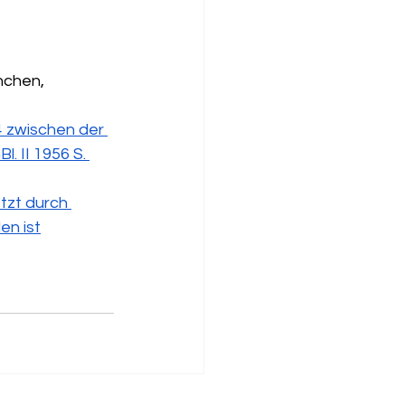
nchen, 
 zwischen der 
 II 1956 S. 
tzt durch 
en ist