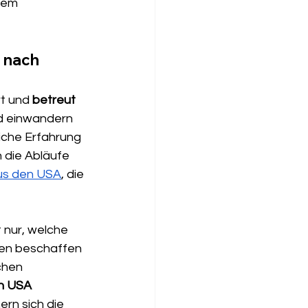
dem 
 nach 
t und 
betreut 
d einwandern 
che Erfahrung 
die Abläufe 
aus den USA
, die 
 nur, welche 
en beschaffen 
chen 
en USA 
rn sich die 