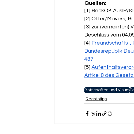
Quellen:
[1] BeckOK AuslR/Kla
[2] Offer/Mävers, B
[3] zur (verneinten)
Beschluss vom 04.09
[4] 
Freundschafts-, 
Bundesrepublik Deut
487
[5] 
Aufenthaltsverord
Artikel 8 des Gesetz
Botschaften und Visum
F
Rechtstipp