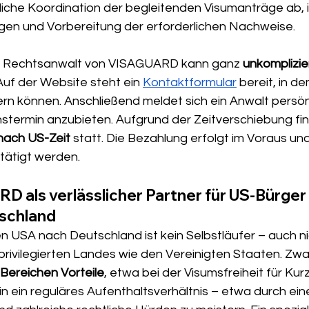
liche Koordination der begleitenden Visumanträge ab, i
gen und Vorbereitung der erforderlichen Nachweise.
em Rechtsanwalt von VISAGUARD kann ganz 
unkomplizier
Auf der Website steht ein 
Kontaktformular
 bereit, in d
ldern können. Anschließend meldet sich ein Anwalt persön
termin anzubieten. Aufgrund der Zeitverschiebung fin
nach US-Zeit
 statt. Die Bezahlung erfolgt im Voraus un
tätigt werden. 
D als verlässlicher Partner für US-Bürger
schland
n USA nach Deutschland ist kein Selbstläufer – auch nic
privilegierten Landes wie den Vereinigten Staaten. Zw
 Bereichen Vorteile
, etwa bei der Visumsfreiheit für Kur
n ein reguläres Aufenthaltsverhältnis – etwa durch ein