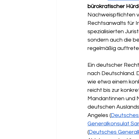
bürokratischer Hür
Nachweispflichten ve
Rechtsanwalts für Im
spezialisierten Juri
sondern auch die b
regelmäßig auftrete
Ein deutscher Rechts
nach Deutschland. D
wie etwa einem konk
reicht bis zur konkre
Mandantinnen und M
deutschen Auslandsv
Angeles (
Deutsches 
Generalkonsulat Sa
(
Deutsches General