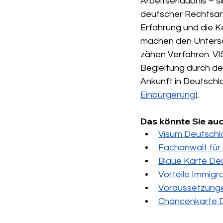
Arbeitserlaubnis – si
deutscher Rechtsanw
Erfahrung und die K
machen den Untersc
zähen Verfahren. VI
Begleitung durch de
Ankunft in Deutschla
Einbürgerung
). 
Das könnte Sie auc
Visum Deutschl
Fachanwalt für 
Blaue Karte De
Vorteile Immigr
Voraussetzunge
Chancenkarte D