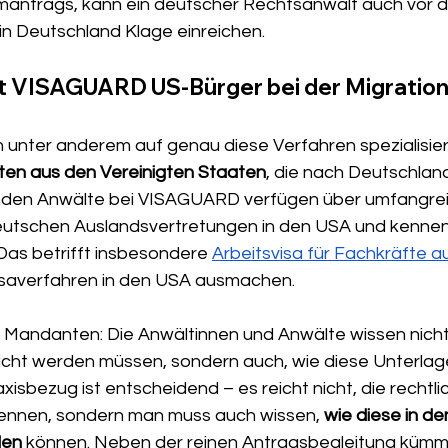
mantrags, kann ein deutscher Rechtsanwalt auch vor 
in Deutschland Klage einreichen.
t VISAGUARD US-Bürger bei der Migration
unter anderem auf genau diese Verfahren spezialisier
en aus den Vereinigten Staaten
, die nach Deutschlan
enden Anwälte bei VISAGUARD verfügen über umfangrei
eutschen Auslandsvertretungen in den USA und kennen 
Das betrifft insbesondere 
Arbeitsvisa für Fachkräfte 
Visaverfahren in den USA ausmachen.
ür Mandanten: Die Anwältinnen und Anwälte wissen nicht
cht werden müssen, sondern auch, wie diese Unterlag
xisbezug ist entscheidend – es reicht nicht, die rechtli
ennen, sondern man muss auch wissen, 
wie diese in d
den
 können. Neben der reinen Antragsbegleitung kümme