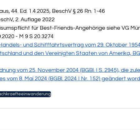
us, 44. Ed. 1.4.2025, BeschV § 26 Rn. 1-46
eschV, 2. Auflage 2022
 Visumspflicht für Best-Friends-Angehörige siehe VG Mü
.2020 - M 9 S 20.3274
Handels- und Schifffahrtsvertrag vom 29. Oktober 1954
schland und den Vereinigten Staaten von Amerika, BGBl.
nung vom 25. November 2004 (BGBl. I S. 2945), die zule
es vom 8. Mai 2024 (BGBl. 2024 I Nr. 152) geändert word
achkraefteeinwanderung