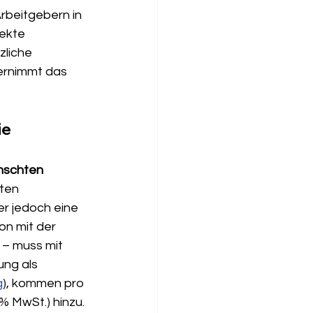
beitgebern in 
ekte 
liche 
bernimmt das 
e 
schten 
ten 
er jedoch eine 
n mit der 
– muss mit 
ung als 
g
), kommen pro 
% MwSt.) hinzu. 