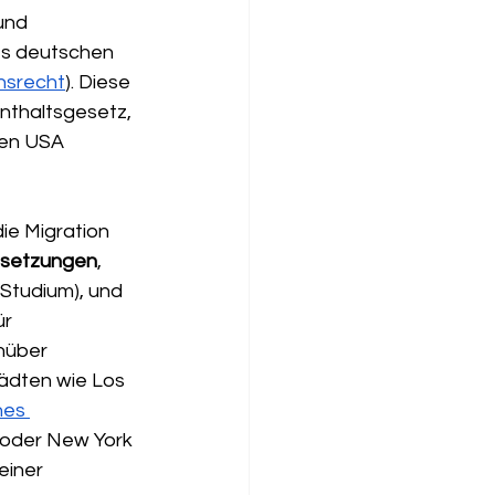
und 
nes deutschen 
nsrecht
). Diese 
enthaltsgesetz, 
den USA 
ie Migration 
ssetzungen
, 
Studium), und 
r 
nüber 
ädten wie Los 
es 
 oder New York 
einer 