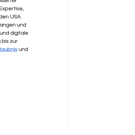
sierter 
xpertise, 
 den USA 
langen und 
nd digitale 
bis zur 
laubnis
 und 