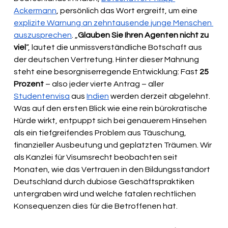
Ackermann
, persönlich das Wort ergreift, um eine 
explizite Warnung an zehntausende junge Menschen 
auszusprechen
. „
Glauben Sie Ihren Agenten nicht zu 
viel
“, lautet die unmissverständliche Botschaft aus 
der deutschen Vertretung. Hinter dieser Mahnung 
steht eine besorgniserregende Entwicklung: Fast 
25 
Prozent
 – also jeder vierte Antrag – aller 
Studentenvisa
 aus 
Indien
 werden derzeit abgelehnt. 
Was auf den ersten Blick wie eine rein bürokratische 
Hürde wirkt, entpuppt sich bei genauerem Hinsehen 
als ein tiefgreifendes Problem aus Täuschung, 
finanzieller Ausbeutung und geplatzten Träumen. Wir 
als Kanzlei für Visumsrecht beobachten seit 
Monaten, wie das Vertrauen in den Bildungsstandort 
Deutschland durch dubiose Geschäftspraktiken 
untergraben wird und welche fatalen rechtlichen 
Konsequenzen dies für die Betroffenen hat.