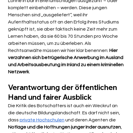
Löhne in bar in Briefumschlägen ausgezahlt – oder 
komplett einbehalten – werden. Diese jungen 
Menschen sind „ausgeliefert“, weil ihr 
Aufenthaltsstatus oft an den Erfolg ihres Studiums 
geknüpft ist, sie aber faktisch keine Zeit mehr zum 
Lernen haben, da sie 60 bis 70 Stunden pro Woche 
arbeiten müssen, um zu überleben. Als 
Rechtsanwälte müssen wir hier klar benennen: 
Hier 
verzahnen sich betrügerische Anwerbung im Ausland 
und Arbeitsausbeutung im Inland zu einem kriminellen 
Netzwerk
.
Verantwortung der öffentlichen 
Hand und fairer Ausblick
Die Kritik des Botschafters ist auch ein Weckruf an 
die deutsche Bildungslandschaft. Es darf nicht sein, 
dass 
private Hochschulen
 und deren Agenten die 
Notlage und die Hoffnungen junger Inder ausnutzen
, 