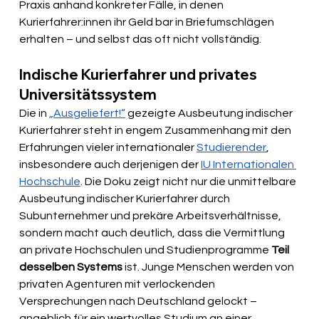
Praxis anhand konkreter Fälle, in denen 
Kurierfahrer:innen ihr Geld bar in Briefumschlägen 
erhalten – und selbst das oft nicht vollständig.
Indische Kurierfahrer und privates 
Universitätssystem
Die in 
„Ausgeliefert!“
 gezeigte Ausbeutung indischer 
Kurierfahrer steht in engem Zusammenhang mit den 
Erfahrungen vieler internationaler 
Studierender
, 
insbesondere auch derjenigen der 
IU Internationalen 
Hochschule
. Die Doku zeigt nicht nur die unmittelbare 
Ausbeutung indischer Kurierfahrer durch 
Subunternehmer und prekäre Arbeitsverhältnisse, 
sondern macht auch deutlich, dass die Vermittlung 
an private Hochschulen und Studienprogramme 
Teil 
desselben Systems
 ist. Junge Menschen werden von 
privaten Agenturen mit verlockenden 
Versprechungen nach Deutschland gelockt – 
angeblich für ein wertvolles Studium an einer 