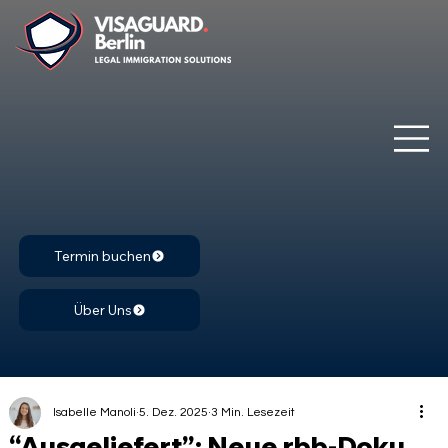
Termin buchen
Über Uns
Isabelle Manoli
5. Dez. 2025
3 Min. Lesezeit
“Ausgeliefert”: Neue rbb-Doku