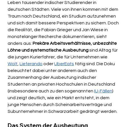
Leben tausender indischer Studierender in 
deutschen Städten. Viele von ihnen kommen mit dem 
Traum nach Deutschland, ein Studium aufzunehmen 
und sich damit bessere Perspektiven zu sichern. Doch 
die Realität, die Fabian Grieger und Jan Wiese in 
monatelanger Recherche dokumentieren, sieht 
anders aus: 
Prekäre Arbeitsverhältnisse, unbezahlte 
Löhne und systematische Ausbeutung
 sind Alltag für 
die jungen Kurierfahrer, die für Unternehmen wie 
Wolt
, 
Lieferando
 oder 
UberEats
 tätig sind. Die Doku 
beleuchtet dabei unter anderem auch den 
Zusammenhang der Ausbeutung indischer 
Studenten an privaten Hochschulen in Deutschland 
(insbesondere auch zu den sogenannten 
IU-Fällen
) 
und zeigt deutlich, wie ein Markt entsteht, in dem 
junge Menschen durch Scheinarbeitsverträge und 
Subunternehmer in Schwarzarbeit gedrängt werden.
Das System der Ausbeutung