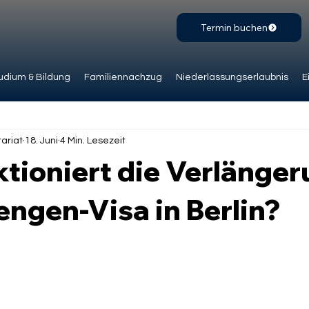
Termin buchen
udium & Bildung
Familiennachzug
Niederlassungserlaubnis
E
ariat
18. Juni
4 Min. Lesezeit
tioniert die Verlänge
ngen-Visa in Berlin?