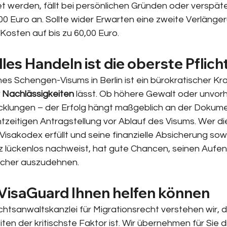
t werden, fällt bei persönlichen Gründen oder verspäte
00 Euro an. Sollte wider Erwarten eine zweite Verlänge
Kosten auf bis zu 60,00 Euro.
lles Handeln ist die oberste Pflich
es Schengen-Visums in Berlin ist ein bürokratischer Kra
r Nachlässigkeiten 
lässt. Ob höhere Gewalt oder unvo
cklungen – der Erfolg hängt maßgeblich an der Dokume
tzeitigen Antragstellung vor Ablauf des Visums. Wer di
isakodex erfüllt und seine finanzielle Absicherung sow
 lückenlos nachweist, hat gute Chancen, seinen Aufenth
icher auszudehnen.
 VisaGuard Ihnen helfen können
echtsanwaltskanzlei für Migrationsrecht verstehen wir, da
en der kritischste Faktor ist. Wir übernehmen für Sie 