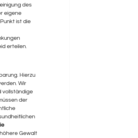
inigung des 
r eigene 
unkt ist die 
ankungen 
d erteilen.
barung. Hierzu 
erden. Wir 
 vollständige 
 müssen der 
tliche 
sundheitlichen 
ie 
höhere Gewalt 