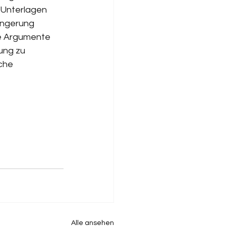
e Unterlagen 
ängerung 
he Argumente 
ung zu 
che 
Alle ansehen