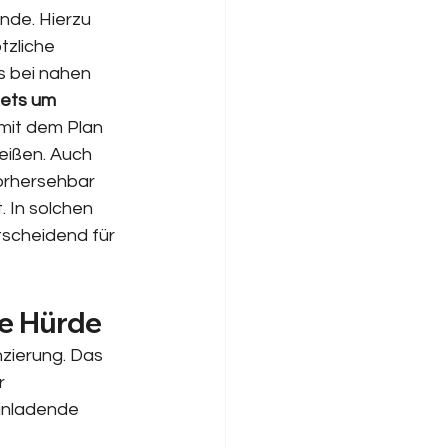
de. Hierzu 
tzliche 
s bei nahen 
tets um 
mit dem Plan 
beißen. Auch 
orhersehbar 
 In solchen 
tscheidend für 
le Hürde
nzierung. Das 
r 
einladende 
 