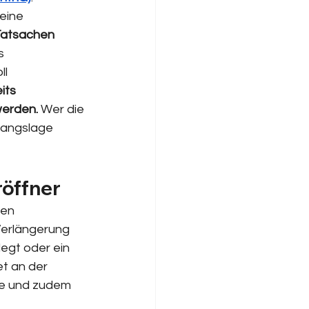
eine 
atsachen 
s 
l 
its 
werden.
 Wer die 
sgangslage 
röffner
en 
Verlängerung 
egt oder ein 
et an der 
he und zudem 