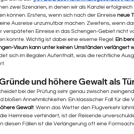
hen zwei Szenarien, in denen wir als Kanzlei erfolgreich 
en können. Erstens, wenn sich nach der Einreise 
neue T
e eine Ausreise unzumutbar machen. Zweitens, wenn da
r verspäteten Einreise in das Schengen-Gebiet nicht vol
 konnte. Wichtig ist dabei eine eiserne Regel: 
Ein bere
gen-Visum kann unter keinen Umständen verlängert 
ndet sich im illegalen Aufenthalt, was die rechtliche Au
rt.
Gründe und höhere Gewalt als Tü
cheidet bei der Prüfung sehr genau zwischen zwingend
bloßen Annehmlichkeiten. Ein klassischer Fall für die 
höhere Gewalt
. Wenn das Wetter den Flugverkehr lahml
 die Heimreise verhindert, ist der Reisende unverschuld
In diesen Fällen ist die Verlängerung oft eine Formsac