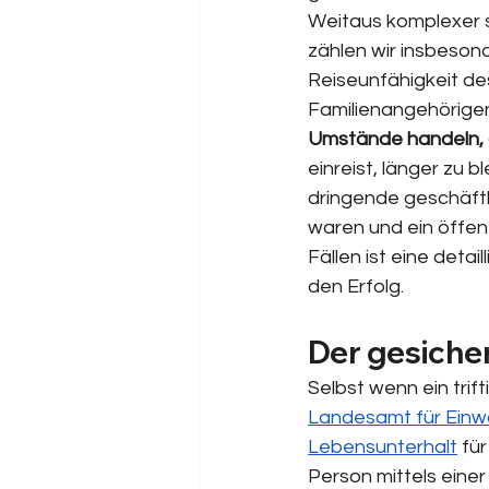
Weitaus komplexer 
zählen wir insbesond
Reiseunfähigkeit de
Familienangehörigen
Umstände handeln, d
einreist, länger zu b
dringende geschäftl
waren und ein öffen
Fällen ist eine deta
den Erfolg.
Der gesicher
Selbst wenn ein trif
Landesamt für Ein
Lebensunterhalt
 fü
Person mittels einer