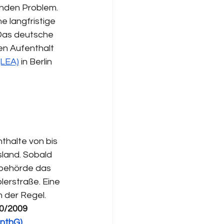
nden Problem. 
e langfristige 
Das deutsche 
en Aufenthalt 
(LEA)
 in Berlin 
nthalte von bis 
sland. Sobald 
rbehörde das 
erstraße. Eine 
 der Regel. 
10/2009 
enthG)
.