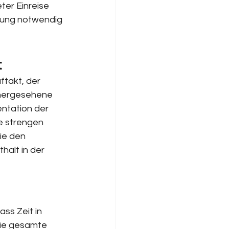
ter Einreise 
rung notwendig 
t
ftakt, der 
rhergesehene 
ntation der 
e strengen 
ie den 
alt in der 
ss Zeit in 
die gesamte 