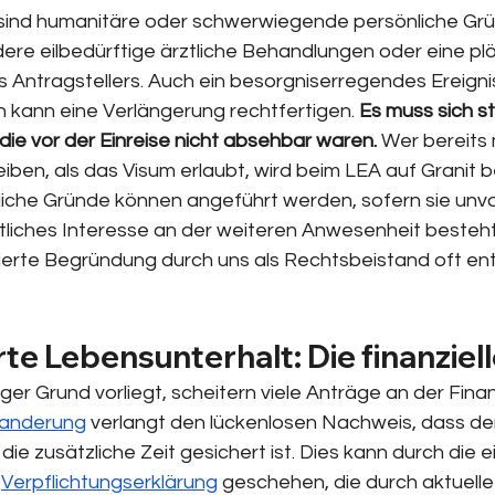
sind humanitäre oder schwerwiegende persönliche Grün
ere eilbedürftige ärztliche Behandlungen oder eine plö
s Antragstellers. Auch ein besorgniserregendes Ereigni
 kann eine Verlängerung rechtfertigen. 
Es muss sich s
ie vor der Einreise nicht absehbar waren.
 Wer bereits 
leiben, als das Visum erlaubt, wird beim LEA auf Granit 
iche Gründe können angeführt werden, sofern sie unv
tliches Interesse an der weiteren Anwesenheit besteht.
illierte Begründung durch uns als Rechtsbeistand oft en
te Lebensunterhalt: Die finanziel
tiger Grund vorliegt, scheitern viele Anträge an der Fina
wanderung
 verlangt den lückenlosen Nachweis, dass de
r die zusätzliche Zeit gesichert ist. Dies kann durch die 
 
Verpflichtungserklärung
 geschehen, die durch aktuelle