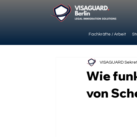
Fachkräfte / Arbeit
St
VISAGUARD Sekret
Wie funk
von Sche