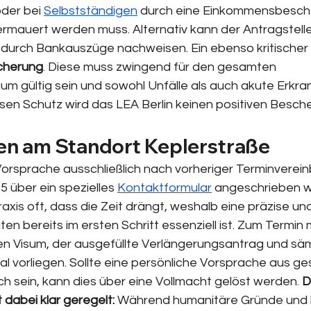
der bei 
Selbstständigen
 durch eine Einkommensbesche
rmauert werden muss. Alternativ kann der Antragstelle
 durch Bankauszüge nachweisen. Ein ebenso kritischer P
cherung
. Diese muss zwingend für den gesamten 
um gültig sein und sowohl Unfälle als auch akute Erkr
en Schutz wird das LEA Berlin keinen positiven Beschei
en am Standort Keplerstraße
e Vorsprache ausschließlich nach vorheriger Terminverein
 über ein spezielles 
Kontaktformular
 angeschrieben w
raxis oft, dass die Zeit drängt, weshalb eine präzise und
en bereits im ersten Schritt essenziell ist. Zum Termin
en Visum, der ausgefüllte Verlängerungsantrag und säm
l vorliegen. Sollte eine persönliche Vorsprache aus ge
h sein, kann dies über eine Vollmacht gelöst werden. 
D
 dabei klar geregelt:
 Während humanitäre Gründe und 