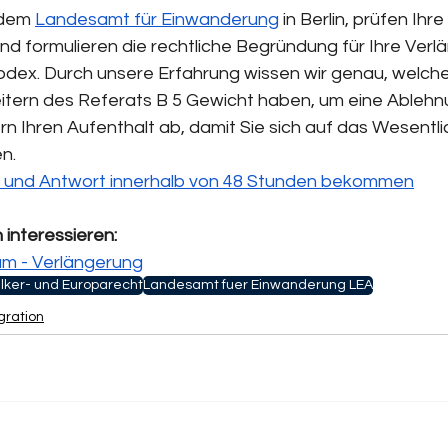
dem 
Landesamt für Einwanderung
 in Berlin, prüfen Ihr
und formulieren die rechtliche Begründung für Ihre Verl
odex. Durch unsere Erfahrung wissen wir genau, welc
tern des Referats B 5 Gewicht haben, um eine Ablehn
rn Ihren Aufenthalt ab, damit Sie sich auf das Wesentli
n.
ch und Antwort innerhalb von 48 Stunden bekommen
 interessieren:
um - Verlängerung
lker- und Europarecht
Landesamt fuer Einwanderung LEA
gration