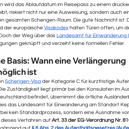
n wird das Ablaufdatum im Reisepass zu einem drücke
ibt, riskiert nicht nur eine Ausweisung, sondern auch ein
den gesamten Schengen-Raum. Die gute Nachricht ist: 
d der europäische 
Visakodex
 halten Türen offen, um d
 Doch der Weg über das 
Landesamt für Einwanderung 
ngungen geknüpft und verzeiht keine formellen Fehler.
he Basis: Wann eine Verlängerung 
öglich ist
n 
Schengen-Visa
 der Kategorie C für kurzfristige Aufe
 Die Zuständigkeit liegt primär bei den Konsulaten im Au
Deutschland befindet, übernimmt die örtliche Auslände
t dies das Landesamt für Einwanderung am Standort Kepl
erbei kein Standardprozess, sondern eine Ausnahme von
h dieses Verfahren auf 
Art. 33 der EG-Verordnung Nr. 8
rgänzend auf 
§ 6 Abs. 2 des Aufenthaltsgesetzes (Auf