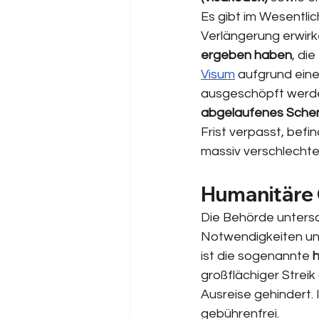
Es gibt im Wesentlic
Verlängerung erwirk
ergeben haben
, di
Visum
 aufgrund eine
ausgeschöpft werden
abgelaufenes Schen
Frist verpasst, befi
massiv verschlechte
Humanitäre 
Die Behörde unters
Notwendigkeiten und 
ist die sogenannte 
großflächiger Streik
Ausreise gehindert. 
gebührenfrei.