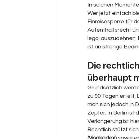
In solchen Momente
Wer jetzt einfach ble
Einreisesperre für 
Aufenthaltsrecht un
legal auszudehnen.
ist an strenge Bedi
Die rechtlic
überhaupt m
Grundsätzlich werde
zu 90 Tagen erteilt.
man sich jedoch in 
Zepter. In Berlin is
Verlängerung ist hi
Rechtlich stützt sic
(Visakodex)
 sowie e