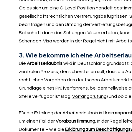
Ob es sich um eine C-Level Position handelt bestimm
gesellschaftsrechtlichen Vertretungsbefugnissen. Sol
beantragen und den Umfang der Vertretungsbefugnis
Botschaft dann das Schengen-Visum erteilen, kann 
Schengen-Visa werden in der Regel nicht mit Arbeitser
3. Wie bekomme ich eine Arbeitserlau
Die
Arbeitserlaubnis
wird in Deutschland grundsätzli
zentralen Prozess, der sicherstellen soll, dass die
rechtlichen Vorgaben des deutschen Arbeitsmarktes i
Grundlage eines Prüfverfahrens, bei dem teilweise au
Stelle verfügbar ist (sog.
Vorrangprüfung
) und ob d
Für die Erteilung der Arbeitserlaubnis ist
kein separat
um einen Fall der
Vorabzustimmung
. In der Regel le
Dokumente – wie die
Erklärung zum Beschäftigungsv