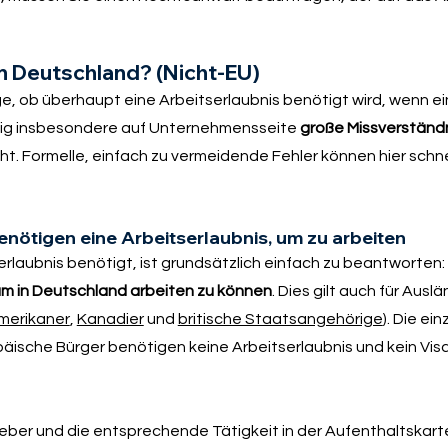
in Deutschland? (Nicht-EU)
e, ob überhaupt eine Arbeitserlaubnis benötigt wird, wenn ei
äßig insbesondere auf Unternehmensseite
große Missverständ
t. Formelle, einfach zu vermeidende Fehler können hier schne
nötigen eine Arbeitserlaubnis, um zu arbeiten
erlaubnis benötigt, ist grundsätzlich einfach zu beantworten:
 um in Deutschland arbeiten zu können
. Dies gilt auch für Ausl
merikaner
,
Kanadier
und
britische Staatsangehörige
). Die e
päische Bürger benötigen keine Arbeitserlaubnis und kein Visa
eber und die entsprechende Tätigkeit in der Aufenthaltskarte