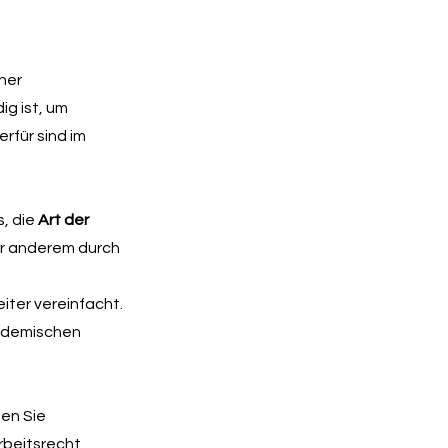
ner
ig ist, um
rfür sind im
s, die
Art der
er anderem durch
ter vereinfacht.
kademischen
en Sie
rbeitsrecht