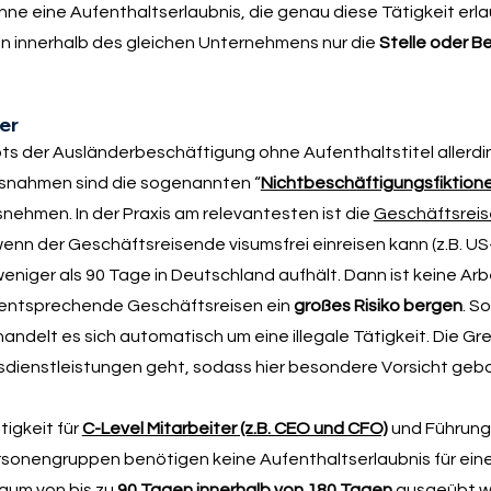
e eine Aufenthaltserlaubnis, die genau diese Tätigkeit erlau
enn innerhalb des gleichen Unternehmens nur die
Stelle oder B
er
ots der Ausländerbeschäftigung ohne Aufenthaltstitel allerd
snahmen sind die sogenannten “
Nichtbeschäftigungsfiktion
ehmen. In der Praxis am relevantesten ist die
Geschäftsreis
nn der Geschäftsreisende visumsfrei einreisen kann (z.B. US
eniger als 90 Tage in Deutschland aufhält. Dann ist keine Arb
s entsprechende Geschäftsreisen ein
großes Risiko bergen
. S
ndelt es sich automatisch um eine illegale Tätigkeit. Die Gr
dienstleistungen geht, sodass hier besondere Vorsicht gebo
tigkeit für
C-Level Mitarbeiter (z.B. CEO und CFO)
und Führung
sonengruppen benötigen keine Aufenthaltserlaubnis für eine 
aum von bis zu
90 Tagen innerhalb von 180 Tagen
ausgeübt wir