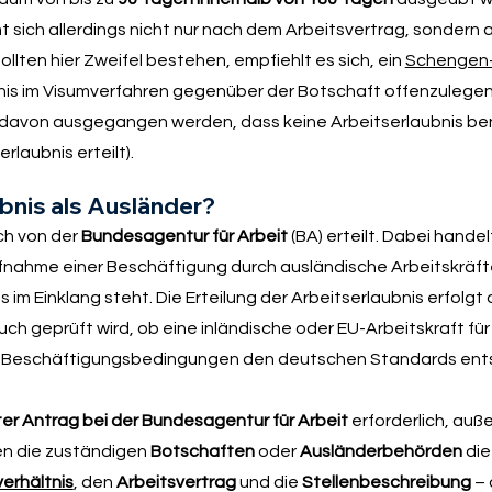
t sich allerdings nicht nur nach dem Arbeitsvertrag, sondern
lten hier Zweifel bestehen, empfiehlt es sich, ein
Schengen
 im Visumverfahren gegenüber der Botschaft offenzulegen. 
davon ausgegangen werden, dass keine Arbeitserlaubnis ben
laubnis erteilt).
bnis als Ausländer?
ch von der
Bundesagentur für Arbeit
(BA) erteilt. Dabei handel
 Aufnahme einer Beschäftigung durch ausländische Arbeitskräft
m Einklang steht. Die Erteilung der Arbeitserlaubnis erfolgt 
ch geprüft wird, ob eine inländische oder EU-Arbeitskraft für 
ie Beschäftigungsbedingungen den deutschen Standards ent
er Antrag bei der Bundesagentur für Arbeit
erforderlich, auße
iten die zuständigen
Botschaften
oder
Ausländerbehörden
die
erhältnis
, den
Arbeitsvertrag
und die
Stellenbeschreibung
– 