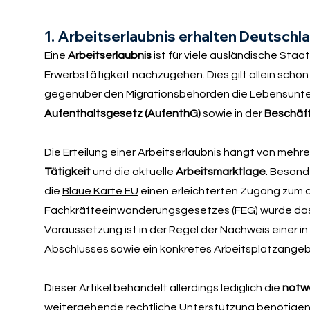
1. Arbeitserlaubnis erhalten Deutschl
Eine
Arbeitserlaubnis
ist für viele ausländische Sta
Erwerbstätigkeit nachzugehen. Dies gilt allein scho
gegenüber den Migrationsbehörden die Lebensunterh
Aufenthaltsgesetz (AufenthG)
sowie in der
Beschäft
Die Erteilung einer Arbeitserlaubnis hängt von mehr
Tätigkeit
und die aktuelle
Arbeitsmarktlage
. Besond
die
Blaue Karte EU
einen erleichterten Zugang zum d
Fachkräfteeinwanderungsgesetzes (FEG) wurde das V
Voraussetzung ist in der Regel der Nachweis einer 
Abschlusses sowie ein konkretes Arbeitsplatzangeb
Dieser Artikel behandelt allerdings lediglich die
notw
weitergehende rechtliche Unterstützung benötigen,