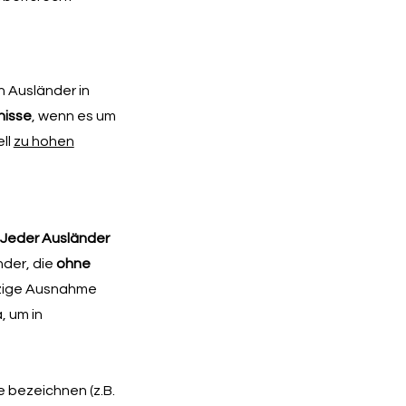
n Ausländer in
nisse
, wenn es um
ll
zu hohen
Jeder Ausländer
änder, die
ohne
inzige Ausnahme
, um in
 bezeichnen (z.B.