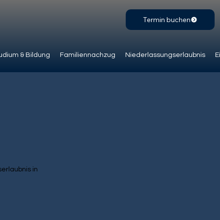
Termin buchen
udium & Bildung
Familiennachzug
Niederlassungserlaubnis
E
erlaubnis in