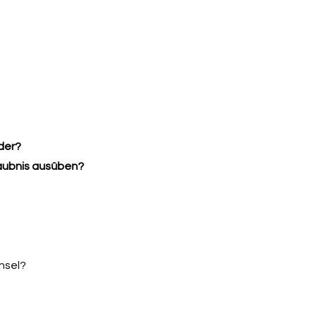
der?
laubnis ausüben?
hsel?