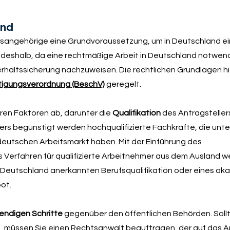
and
atsangehörige eine Grundvoraussetzung, um in Deutschland ei
n deshalb, da eine rechtmäßige Arbeit in Deutschland notwend
altssicherung nachzuweisen. Die rechtlichen Grundlagen hie
igungsverordnung (BeschV)
geregelt.
eren Faktoren ab, darunter die
Qualifikation
des Antragsteller
ers begünstigt werden hochqualifizierte Fachkräfte, die unt
eutschen Arbeitsmarkt haben. Mit der Einführung des
erfahren für qualifizierte Arbeitnehmer aus dem Ausland wei
in Deutschland anerkannten Berufsqualifikation oder eines a
ot.
endigen Schritte
gegenüber den öffentlichen Behörden. Sollt
 müssen Sie einen Rechtsanwalt beauftragen, der auf das A