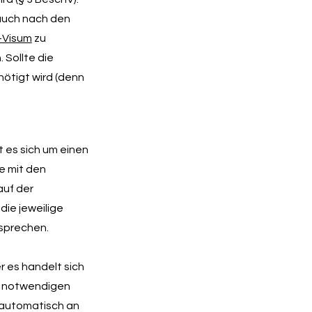
 auch nach den
-Visum
zu
Sollte die
ötigt wird (denn
t es sich um einen
e mit den
auf der
die jeweilige
sprechen.
r es handelt sich
 notwendigen
automatisch an