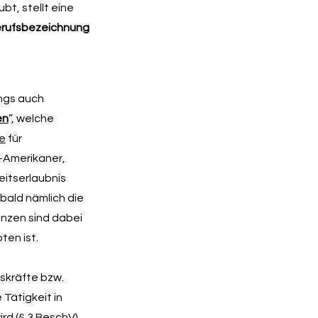
bt, stellt eine
erufsbezeichnung
ings auch
en
”, welche
e
für
-Amerikaner,
eitserlaubnis
obald nämlich die
enzen sind dabei
ten ist.
skräfte bzw.
Tätigkeit in
d (§ 3 BeschV).