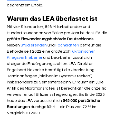
begrenztem Erfolg.
Warum das LEA überlastet ist
Mit vier Standorten, 846 Mitarbeitenden und 
Hunderttausenden von Fällen pro Jahr ist das LEA die 
größte Einwanderungsbehörde Deutschlands
. 
Neben 
Studierenden
 und 
Fachkräften
 betreut die 
Behörde seit 2022 eine große Zahl 
ukrainischer 
Kriegsvertriebener
 und bearbeitet zusätzlich 
steigende Einbürgerungszahlen. LEA-Direktor 
Engelhard Mazanke bestätigt die Überlastung: 
Terminanfragen „bleiben im System stecken“, 
insbesondere zu Semesterbeginn. Er räumt ein: „Die 
Kritik des Migrationsrates ist berechtigt.“ Gleichzeitig 
verweist er auf Effizienzsteigerungen: Bis Ende 2025 
habe das LEA voraussichtlich 
545.000 persönliche 
Beratungen
 durchgeführt – ein Plus von 72 % im 
Vergleich zu 2020.