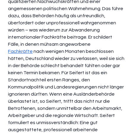
qualifizierten Nachwuchskräften und einer 
angemessenen politischen Wahrnehmung. Das führe 
dazu, dass Behörden häufig als unfreundlich, 
überfordert oder unprofessionell wahrgenommen 
würden – was wiederum zur Abwanderung 
internationaler Fachkräfte beitrage. Er schildert 
Fälle, in denen mühsam angeworbene 
Fachkräfte
 nach wenigen Monaten beschlossen 
hätten, Deutschland wieder zu verlassen, weil sie sich 
in der Behörde schlecht behandelt fühlten oder gar 
keinen Termin bekamen. Für Seifert ist das ein 
Standortnachteil ersten Ranges, den 
Kommunalpolitik und Landesregierungen nicht länger 
ignorieren dürften. Wenn eine Ausländerbehörde 
überlastet ist, so Seifert, trifft das nicht nur die 
Betroffenen, sondern unmittelbar den Arbeitsmarkt, 
Arbeitgeber und die regionale Wirtschaft. Seifert 
formuliert es unmissverständlich: Eine gut 
ausgestattete, professionell arbeitende 