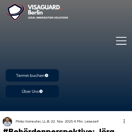
Termin buchen
Über Uns
Mirko Vorreuter, LL.B.
22. Nov. 2025
4 Min. Lesezeit
#Behördenperspektive: Jörg