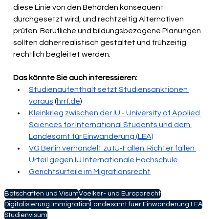
diese Linie von den Behörden konsequent 
durchgesetzt wird, und rechtzeitig Alternativen 
prüfen. Berufliche und bildungsbezogene Planungen 
sollten daher realistisch gestaltet und frühzeitig 
rechtlich begleitet werden.
Das könnte Sie auch interessieren:
Studienaufenthalt setzt Studiensanktionen 
voraus
 (
hrrf.de
) 
Kleinkrieg zwischen der IU - University of Applied 
Sciences for International Students und dem 
Landesamt für Einwanderung (LEA)
VG Berlin verhandelt zu IU-Fällen: Richter fällen 
Urteil gegen IU Internationale Hochschule
Gerichtsurteile im Migrationsrecht
Botschaften und Visum
Voelker- und Europarecht
Digitalisierung Immigration
Landesamt fuer Einwanderung LEA
Studienvisum