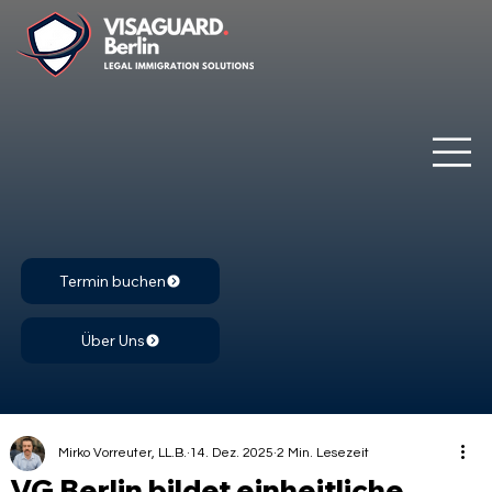
Termin buchen
Über Uns
Mirko Vorreuter, LL.B.
14. Dez. 2025
2 Min. Lesezeit
VG Berlin bildet einheitliche