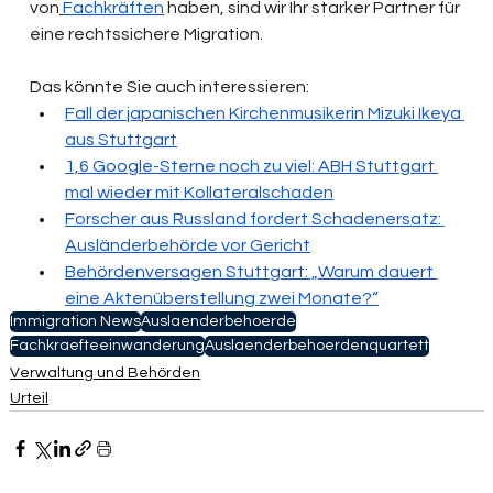
von
Fachkräften
 haben, sind wir Ihr starker Partner für 
eine rechtssichere Migration.
Das könnte Sie auch interessieren:
Fall der japanischen Kirchenmusikerin Mizuki Ikeya 
aus Stuttgart
1,6 Google-Sterne noch zu viel: ABH Stuttgart 
mal wieder mit Kollateralschaden
Forscher aus Russland fordert Schadenersatz: 
Ausländerbehörde vor Gericht
Behördenversagen Stuttgart: „Warum dauert 
eine Aktenüberstellung zwei Monate?“
Immigration News
Auslaenderbehoerde
Fachkraefteeinwanderung
Auslaenderbehoerdenquartett
Verwaltung und Behörden
Urteil