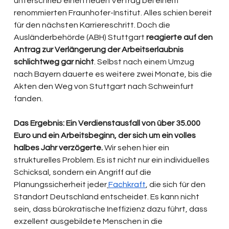
unterschrieb einen neuen Vertrag bei einem 
renommierten Fraunhofer-Institut. Alles schien bereit 
für den nächsten Karriereschritt. Doch die 
Ausländerbehörde (ABH) Stuttgart 
reagierte auf den 
Antrag zur Verlängerung der Arbeitserlaubnis 
schlichtweg gar nicht
. Selbst nach einem Umzug 
nach Bayern dauerte es weitere zwei Monate, bis die 
Akten den Weg von Stuttgart nach Schweinfurt 
fanden.
Das Ergebnis: Ein Verdienstausfall von über 35.000 
Euro und ein Arbeitsbeginn, der sich um ein volles 
halbes Jahr verzögerte.
 Wir sehen hier ein 
strukturelles Problem. Es ist nicht nur ein individuelles 
Schicksal, sondern ein Angriff auf die 
Planungssicherheit jeder
Fachkraft
, die sich für den 
Standort Deutschland entscheidet. Es kann nicht 
sein, dass bürokratische Ineffizienz dazu führt, dass 
exzellent ausgebildete Menschen in die 