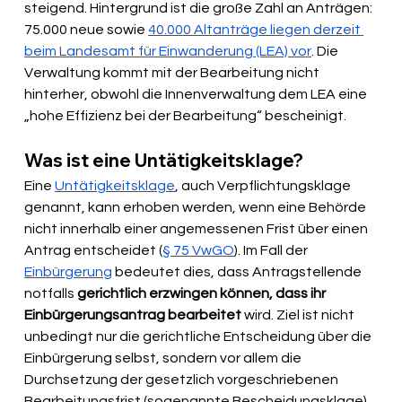
steigend. Hintergrund ist die große Zahl an Anträgen: 
75.000 neue sowie 
40.000 Altanträge liegen derzeit 
beim Landesamt für Einwanderung (LEA) vor
. Die 
Verwaltung kommt mit der Bearbeitung nicht 
hinterher, obwohl die Innenverwaltung dem LEA eine 
„hohe Effizienz bei der Bearbeitung“ bescheinigt.
Was ist eine Untätigkeitsklage?
Eine 
Untätigkeitsklage
, auch Verpflichtungsklage 
genannt, kann erhoben werden, wenn eine Behörde 
nicht innerhalb einer angemessenen Frist über einen 
Antrag entscheidet (
§ 75 VwGO
). Im Fall der 
Einbürgerung
 bedeutet dies, dass Antragstellende 
notfalls 
gerichtlich erzwingen können, dass ihr 
Einbürgerungsantrag bearbeitet 
wird. Ziel ist nicht 
unbedingt nur die gerichtliche Entscheidung über die 
Einbürgerung selbst, sondern vor allem die 
Durchsetzung der gesetzlich vorgeschriebenen 
Bearbeitungsfrist (sogenannte Bescheidungsklage).